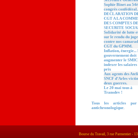
Sophie Binet au 54
congrès confédéral.
DECLARATION D
CGT A LA COMMI
DES COMPTES DE
SECURITE SOCIA
Solidarité de lutte e
sur le rendu du jug
contre nos camarad
CGT du GPMM.
Inflation, énergie...
gouvernement doit
augmenter le SMIC 
indexer les salaires 
prix
Aux agents des Atel
SNCF d’Arles victi
deux guerres.
Le 20 mai tous à
Transdev !
Tous les articles par
antichronologique
.
Bourse du Travail, 3 rue Parmentier - 