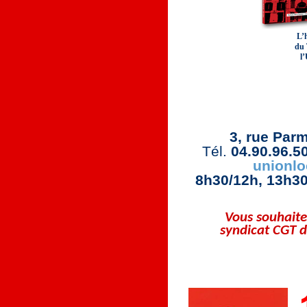
L’h
du 
l
Union Loc
3, rue Parm
Tél.
04.90.96.5
unionlo
8h30/12h, 13h30
Vous souhaite
syndicat CGT d