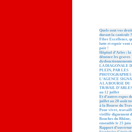
Quoi de neuf ?
Quels sont vos droit
durant la canicule 
Fibre Excellence, 
lutte et espoir vont 
pair !
Hôpital d’Arles : l
dénonce les graves
dysfonctionnements
LA DIAGONALE 
PLEIN, PAR LES
PHOTOGRAPHES
L’AGENCE SIGN
A LA BOURSE DU
TRAVAIL D’ARLES,
au 12 juillet
Et d’autres expos d
juillet au 20 août t
à la Bourse du Trav
Pour vivre, travaill
vieillir dignement d
Bouches du Rhône,
ensemble le 25 juin 
Rapport d’ouvertur
Secrétaire Général