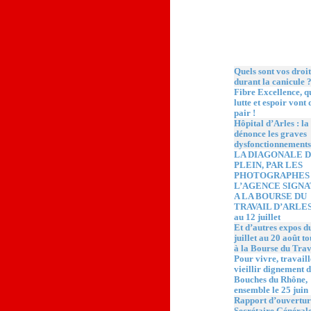
Quoi de neuf ?
Quels sont vos droit
durant la canicule 
Fibre Excellence, 
lutte et espoir vont 
pair !
Hôpital d’Arles : l
dénonce les graves
dysfonctionnements
LA DIAGONALE 
PLEIN, PAR LES
PHOTOGRAPHES
L’AGENCE SIGN
A LA BOURSE DU
TRAVAIL D’ARLES,
au 12 juillet
Et d’autres expos d
juillet au 20 août t
à la Bourse du Trav
Pour vivre, travaill
vieillir dignement d
Bouches du Rhône,
ensemble le 25 juin 
Rapport d’ouvertur
Secrétaire Général