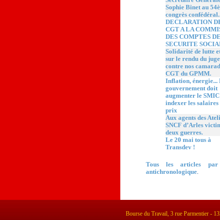
Sophie Binet au 54
congrès confédéral.
DECLARATION D
CGT A LA COMMI
DES COMPTES DE
SECURITE SOCIA
Solidarité de lutte e
sur le rendu du jug
contre nos camarad
CGT du GPMM.
Inflation, énergie...
gouvernement doit
augmenter le SMIC 
indexer les salaires 
prix
Aux agents des Atel
SNCF d’Arles victi
deux guerres.
Le 20 mai tous à
Transdev !
Tous les articles par
antichronologique
.
Bourse du Travail, 3 rue Parmentier - 