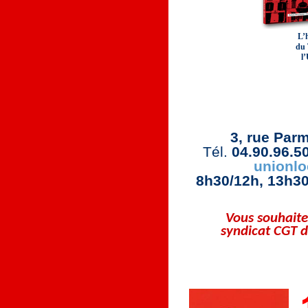
L’h
du 
l
Union Loc
3, rue Parm
Tél.
04.90.96.5
unionlo
8h30/12h, 13h30
Vous souhaite
syndicat CGT d