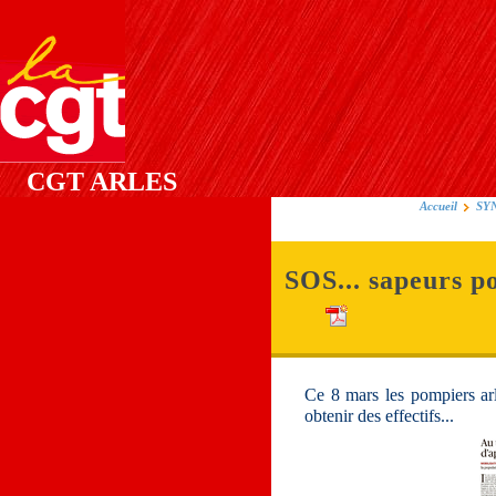
CGT ARLES
Accueil
SY
SOS... sapeurs p
Ce 8 mars les pompiers arl
obtenir des effectifs...