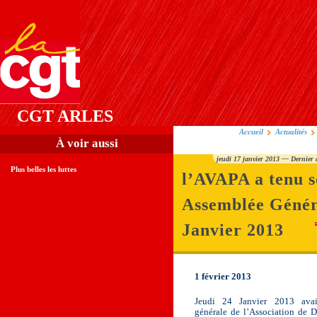
CGT ARLES
Accueil
Actualités
À voir aussi
jeudi 17 janvier 2013 — Dernier 
Plus belles les luttes
l’AVAPA a tenu 
Assemblée Génér
Janvier 2013
1 février 2013
Jeudi 24 Janvier 2013 avai
générale de l’Association de D